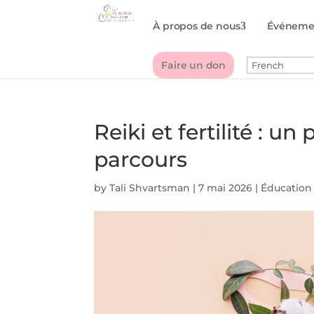
À propos de nous
Événeme
Faire un don
Reiki et fertilité : u
parcours
by
Tali Shvartsman
|
7 mai 2026
|
Éducation à