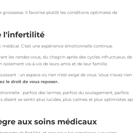
e grossesse. Il favorise plutôt les conditions optimales de
'infertilité
ic médical. C'est une expérience émotionnelle continue.
vant les rendez-vous, du chagrin après des cycles infructueux, de 
isolement vis-à-vis de leurs amis et de leur famille.
uissant : un espace où rien n’est exigé de vous. Vous n’avez rien
ez le droit de vous reposer.
.
otionnelle : parfois des larmes, parfois du soulagement, parfois
disent se sentir plus lucides, plus calmes et plus optimistes ap
ègre aux soins médicaux
ements de fertilité, et non pour les remplacer. Les soins