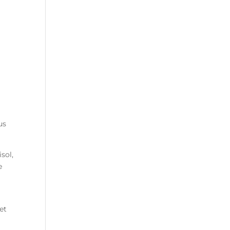
us
sol,
e
à
et