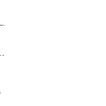
les.
 de
s