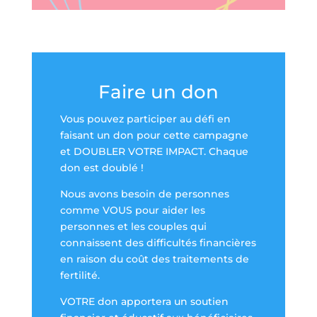
Faire un don
Vous pouvez participer au défi en
faisant un don pour cette campagne
et DOUBLER VOTRE IMPACT. Chaque
don est doublé !
Nous avons besoin de personnes
comme VOUS pour aider les
personnes et les couples qui
connaissent des difficultés financières
en raison du coût des traitements de
fertilité.
VOTRE don apportera un soutien