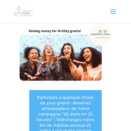
Participez à quelque chose
de plus grand : devenez
ambassadeur de notre
campagne “25 dons en 25
heures” ! Téléchargez notre
kit de médias sociaux et
aidez à répandre l’espoir