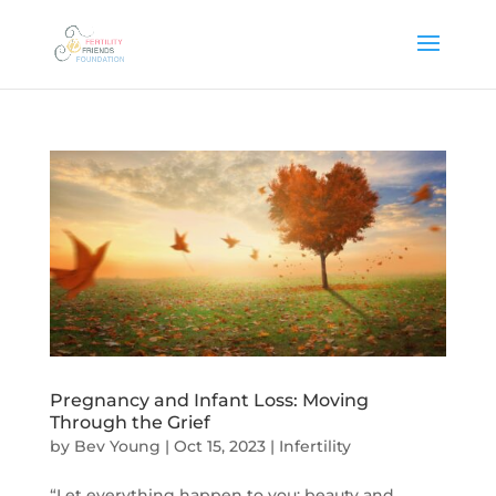
Pregnancy and Infant Loss: Moving
Through the Grief
by
Bev Young
|
Oct 15, 2023
|
Infertility
“Let everything happen to you: beauty and