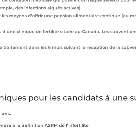
ir de condition médicale qui poserait un risque sérieux pour
emple, des infections aiguës actives).
les moyens d’offrir une pension alimentaire continue (au mo
s d’une clinique de fertilité située au Canada. Les subventi
 traitement dans les 6 mois suivant la réception de la subve
liniques pour les candidats à une s
 ans.
re à la définition ASRM de l’infertilité