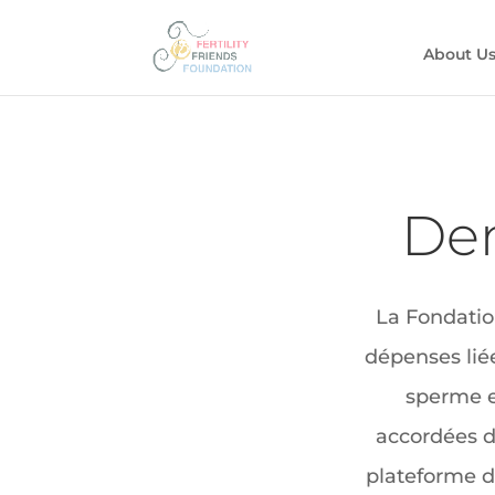
About U
De
La Fondation
dépenses liée
sperme e
accordées de
plateforme d