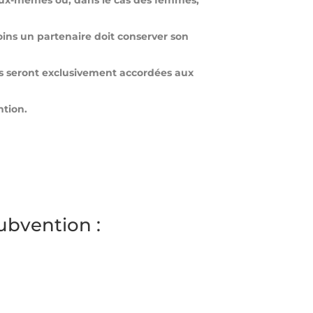
 eux-mêmes ou, dans le cas des femmes,
ins un partenaire doit conserver son
ons seront exclusivement accordées aux
ntion.
ubvention :