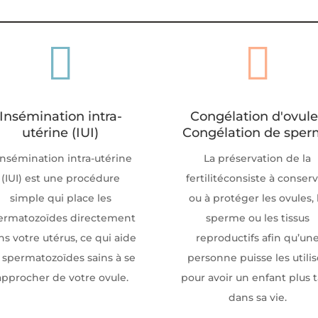


Insémination intra-
Congélation d'ovule
utérine (IUI)
Congélation de spe
insémination intra-utérine
La préservation de la
(IUI) est une procédure
fertilité
consiste à conser
simple qui place les
ou à protéger les ovules, 
ermatozoïdes directement
sperme ou les tissus
ns votre utérus, ce qui aide
reproductifs afin qu’un
s spermatozoïdes sains à se
personne puisse les utilis
approcher de votre ovule.
pour avoir un enfant plus 
dans sa vie.