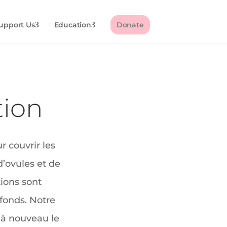
upport Us
Education
Donate
ion
r couvrir les
d’ovules et de
ions sont
 fonds. Notre
 à nouveau le