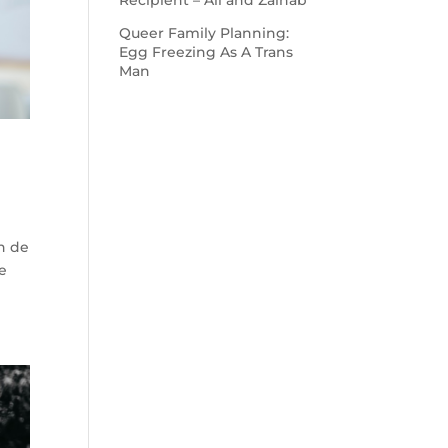
Recipient – Ali and Zainab
Queer Family Planning:
Egg Freezing As A Trans
Man
n de
re