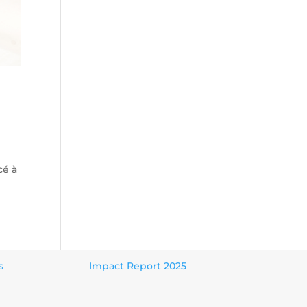
cé à
s
Impact Report 2025